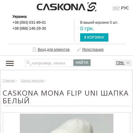
УКР
РУС
Украина
+38 (093) 031-89-01
В вашей корзине 0 шт.
0 грн.
+38 (068) 146-29-30
В КОРЗИНУ
Вход для клиентов
Регистрация
ГРН.
НАШ КАТАЛОГ
Главная
›
Шапки женские
›
О БРЕНДЕ
CASKONA MONA FLIP UNI ШАПКА
ДОСТАВКА И ОПЛАТА
БЕЛЫЙ
ОПТОВЫМ КЛИЕНТАМ
КОНТАКТЫ