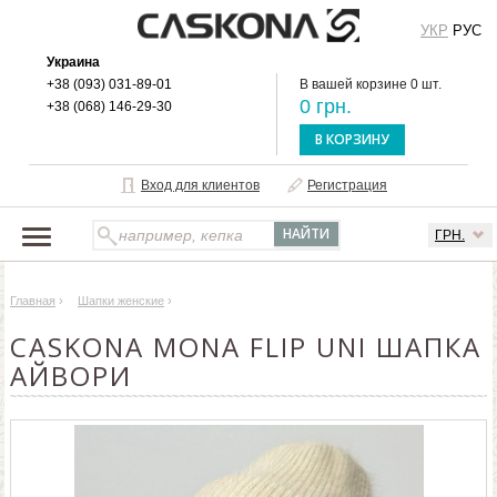
УКР
РУС
Украина
+38 (093) 031-89-01
В вашей корзине 0 шт.
0 грн.
+38 (068) 146-29-30
В КОРЗИНУ
Вход для клиентов
Регистрация
ГРН.
НАШ КАТАЛОГ
Главная
›
Шапки женские
›
О БРЕНДЕ
CASKONA MONA FLIP UNI ШАПКА
ДОСТАВКА И ОПЛАТА
АЙВОРИ
ОПТОВЫМ КЛИЕНТАМ
КОНТАКТЫ