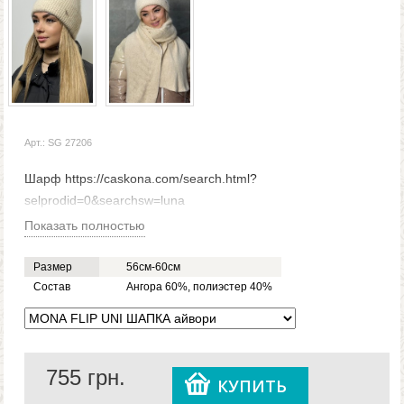
Арт.: SG 27206
Шарф https://caskona.com/search.html?
selprodid=0&searchsw=luna
Показать полностью
Размер
56см-60см
Состав
Ангора 60%, полиэстер 40%
755
грн.
КУПИТЬ