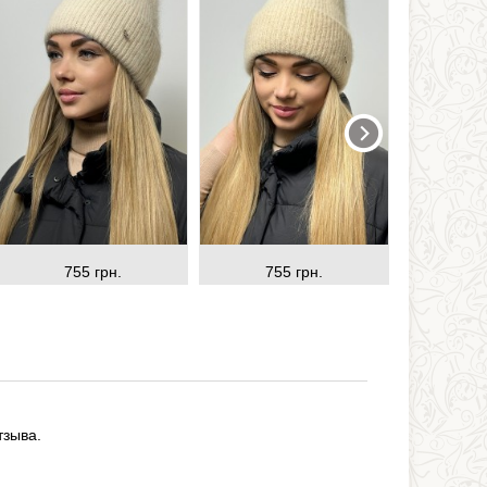
755 грн.
755 грн.
75
тзыва.