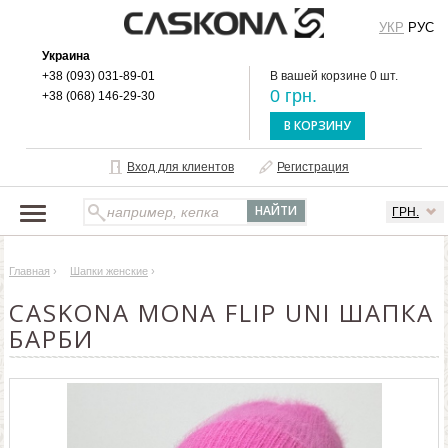
УКР
РУС
Украина
+38 (093) 031-89-01
В вашей корзине 0 шт.
0 грн.
+38 (068) 146-29-30
В КОРЗИНУ
Вход для клиентов
Регистрация
ГРН.
НАШ КАТАЛОГ
Главная
›
Шапки женские
›
О БРЕНДЕ
CASKONA MONA FLIP UNI ШАПКА
ДОСТАВКА И ОПЛАТА
БАРБИ
ОПТОВЫМ КЛИЕНТАМ
КОНТАКТЫ