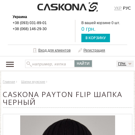
УКР
РУС
Украина
+38 (093) 031-89-01
В вашей корзине 0 шт.
0 грн.
+38 (068) 146-29-30
В КОРЗИНУ
Вход для клиентов
Регистрация
ГРН.
НАШ КАТАЛОГ
Главная
›
Шапки мужские
›
О БРЕНДЕ
CASKONA PAYTON FLIP ШАПКА
ДОСТАВКА И ОПЛАТА
ЧЕРНЫЙ
ОПТОВЫМ КЛИЕНТАМ
КОНТАКТЫ