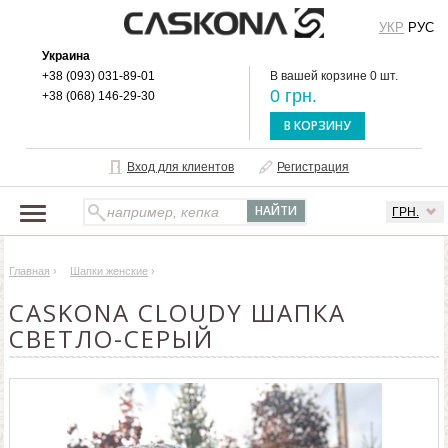
УКР
РУС
Украина
+38 (093) 031-89-01
В вашей корзине 0 шт.
0 грн.
+38 (068) 146-29-30
В КОРЗИНУ
Вход для клиентов
Регистрация
ГРН.
НАШ КАТАЛОГ
Главная
›
Шапки женские
›
О БРЕНДЕ
CASKONA CLOUDY ШАПКА
ДОСТАВКА И ОПЛАТА
СВЕТЛО-СЕРЫЙ
ОПТОВЫМ КЛИЕНТАМ
КОНТАКТЫ