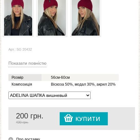
Арт.: SG 20432
Показати повністю
Розмір
56см-60см
Композиція
Віскоза 50%, модал 30%, акрил 20%
200
грн.
КУПИТИ
430 грн.
Про доставку