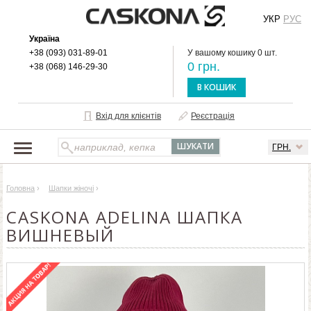
УКР
РУС
Україна
+38 (093) 031-89-01
У вашому кошику 0 шт.
0 грн.
+38 (068) 146-29-30
В КОШИК
Вхід для клієнтів
Реєстрація
ГРН.
НАШ КАТАЛОГ
Головна
›
Шапки жіночі
›
ПРО БРЕНД
CASKONA ADELINA ШАПКА
ДОСТАВКА І ОПЛАТА
ВИШНЕВЫЙ
ОПТОВИМ КЛІЄНТАМ
КОНТАКТИ