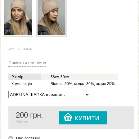
Арт.: SG 20454
Показати повністю
Розмір
56см-60см
Композиція
Віскоза 50%, модал 30%, акрил 20%
200
грн.
КУПИТИ
430 грн.
Про доставку