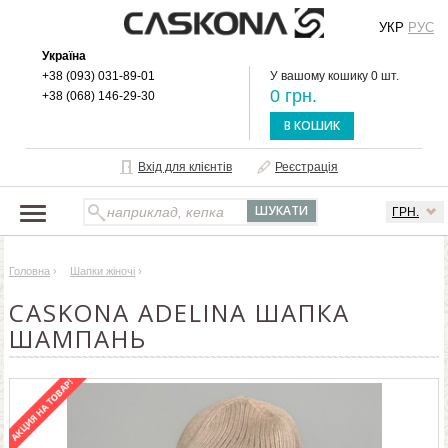
УКР
РУС
Україна
+38 (093) 031-89-01
У вашому кошику 0 шт.
0 грн.
+38 (068) 146-29-30
В КОШИК
Вхід для клієнтів
Реєстрація
ГРН.
НАШ КАТАЛОГ
Головна
›
Шапки жіночі
›
ПРО БРЕНД
CASKONA ADELINA ШАПКА
ДОСТАВКА І ОПЛАТА
ШАМПАНЬ
ОПТОВИМ КЛІЄНТАМ
КОНТАКТИ