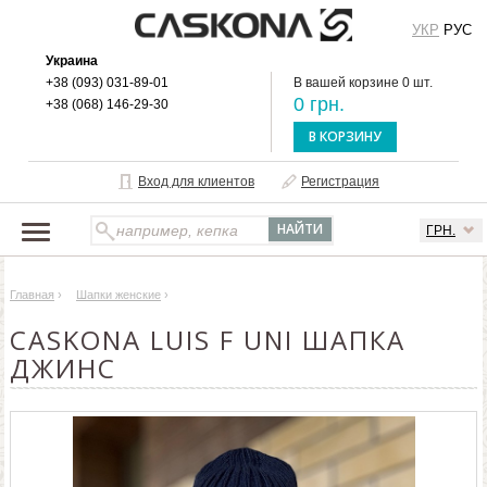
УКР
РУС
Украина
+38 (093) 031-89-01
В вашей корзине 0 шт.
0 грн.
+38 (068) 146-29-30
В КОРЗИНУ
Вход для клиентов
Регистрация
ГРН.
НАШ КАТАЛОГ
Главная
›
Шапки женские
›
О БРЕНДЕ
CASKONA LUIS F UNI ШАПКА
ДОСТАВКА И ОПЛАТА
ДЖИНС
ОПТОВЫМ КЛИЕНТАМ
КОНТАКТЫ