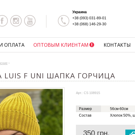
Украина
+38 (093) 031-89-01
+38 (068) 146-29-30
И ОПЛАТА
ОПТОВЫМ КЛИЕНТАМ
КОНТАКТЫ
нские
›
 LUIS F UNI ШАПКА ГОРЧИЦА
Арт.: CS 108915
Размер
56см-60см
Состав
Хлопок 50%, 
350
грн.