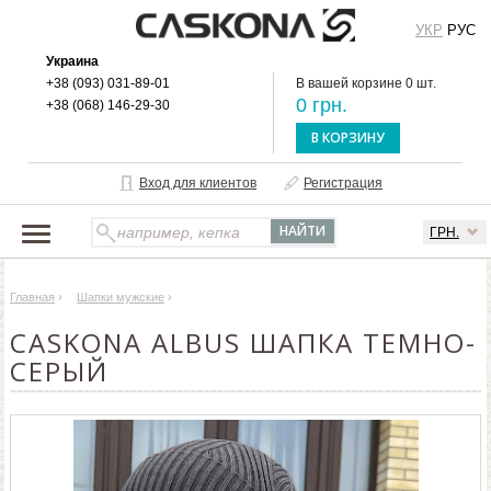
УКР
РУС
Украина
+38 (093) 031-89-01
В вашей корзине 0 шт.
0 грн.
+38 (068) 146-29-30
В КОРЗИНУ
Вход для клиентов
Регистрация
ГРН.
НАШ КАТАЛОГ
Главная
›
Шапки мужские
›
О БРЕНДЕ
CASKONA ALBUS ШАПКА ТЕМНО-
ДОСТАВКА И ОПЛАТА
СЕРЫЙ
ОПТОВЫМ КЛИЕНТАМ
КОНТАКТЫ