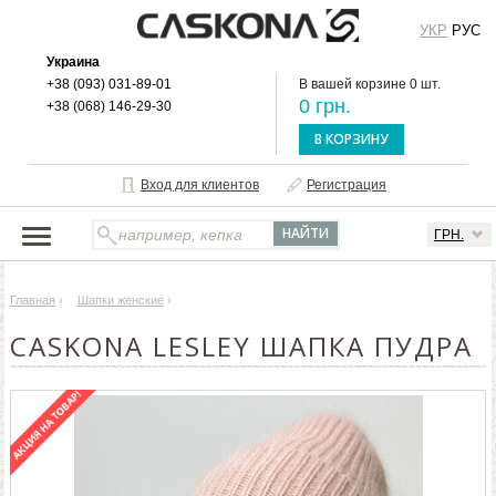
УКР
РУС
Украина
+38 (093) 031-89-01
В вашей корзине 0 шт.
0 грн.
+38 (068) 146-29-30
В КОРЗИНУ
Вход для клиентов
Регистрация
ГРН.
НАШ КАТАЛОГ
Главная
›
Шапки женские
›
О БРЕНДЕ
CASKONA LESLEY ШАПКА ПУДРА
ДОСТАВКА И ОПЛАТА
ОПТОВЫМ КЛИЕНТАМ
КОНТАКТЫ