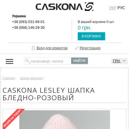
УКР
РУС
Украина
+38 (093) 031-89-01
В вашей корзине 0 шт.
0 грн.
+38 (068) 146-29-30
В КОРЗИНУ
Вход для клиентов
Регистрация
ГРН.
НАШ КАТАЛОГ
Главная
›
Шапки женские
›
О БРЕНДЕ
CASKONA LESLEY ШАПКА
ДОСТАВКА И ОПЛАТА
БЛЕДНО-РОЗОВЫЙ
ОПТОВЫМ КЛИЕНТАМ
КОНТАКТЫ