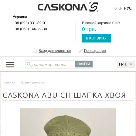
УКР
РУС
Украина
+38 (093) 031-89-01
В вашей корзине 0 шт.
0 грн.
+38 (068) 146-29-30
В КОРЗИНУ
Вход для клиентов
Регистрация
ГРН.
НАШ КАТАЛОГ
Главная
›
Шапки детские
›
О БРЕНДЕ
CASKONA ABU CH ШАПКА ХВОЯ
ДОСТАВКА И ОПЛАТА
ОПТОВЫМ КЛИЕНТАМ
КОНТАКТЫ