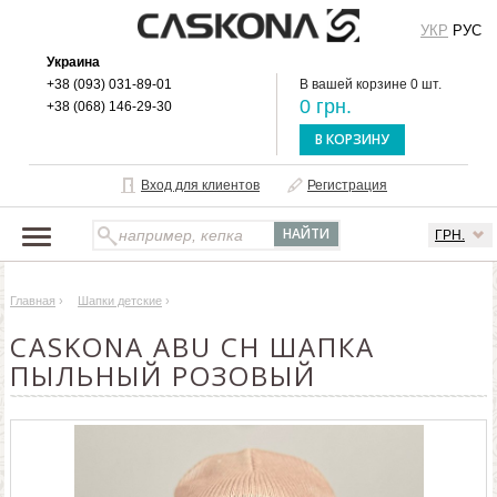
УКР
РУС
Украина
+38 (093) 031-89-01
В вашей корзине 0 шт.
0 грн.
+38 (068) 146-29-30
В КОРЗИНУ
Вход для клиентов
Регистрация
ГРН.
НАШ КАТАЛОГ
Главная
›
Шапки детские
›
О БРЕНДЕ
CASKONA ABU CH ШАПКА
ДОСТАВКА И ОПЛАТА
ПЫЛЬНЫЙ РОЗОВЫЙ
ОПТОВЫМ КЛИЕНТАМ
КОНТАКТЫ