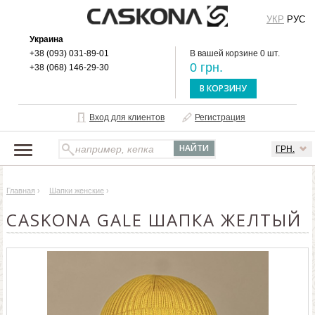
УКР
РУС
Украина
+38 (093) 031-89-01
В вашей корзине 0 шт.
0 грн.
+38 (068) 146-29-30
В КОРЗИНУ
Вход для клиентов
Регистрация
ГРН.
НАШ КАТАЛОГ
Главная
›
Шапки женские
›
О БРЕНДЕ
CASKONA GALE ШАПКА ЖЕЛТЫЙ
ДОСТАВКА И ОПЛАТА
ОПТОВЫМ КЛИЕНТАМ
КОНТАКТЫ