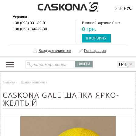
УКР
РУС
Украина
+38 (093) 031-89-01
В вашей корзине 0 шт.
0 грн.
+38 (068) 146-29-30
В КОРЗИНУ
Вход для клиентов
Регистрация
ГРН.
НАШ КАТАЛОГ
Главная
›
Шапки женские
›
О БРЕНДЕ
CASKONA GALE ШАПКА ЯРКО-
ДОСТАВКА И ОПЛАТА
ЖЕЛТЫЙ
ОПТОВЫМ КЛИЕНТАМ
КОНТАКТЫ