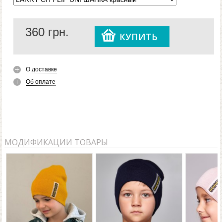
такие
детские зимние шапки
сохранят тепло, и не
пропустят холод. Кроме того, детская шапка LARRY
360
грн.
CH FLIP UNI красного цвета для девочек и мальчиков
КУПИТЬ
отлично дополнит любой образ.
О доставке
Об оплате
МОДИФИКАЦИИ ТОВАРЫ