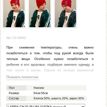
Арт.: CS 150633
При снижении температуры, очень важно
позаботиться о том, чтобы под рукой всегда были
теплые вещи. Особенно нужно позаботиться о
ребенке и его здоровье, подбирая зимнюю одежду, в
том числе и шапки. Одним из лучших вариантов
является теплая детская шапка красная LARRY CH
Показать полностью
FLIP UNI для девочек и мальчиков. С ее помощью
можно уберечь голову и особенно уши от сильного
Пол
Унисекс
ветра и мороза. Детская шапка LARRY CH FLIP UNI
Размер
54см-56см
Состав
Хлопок 50%, шерсть 20%, акрил 30%
красная для мальчиков и девочек изготавливается из
хлопка, шерсти и акрила. А это значит, что