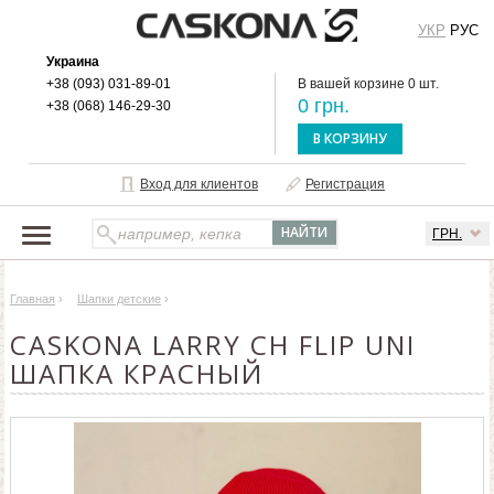
УКР
РУС
Украина
+38 (093) 031-89-01
В вашей корзине 0 шт.
0 грн.
+38 (068) 146-29-30
В КОРЗИНУ
Вход для клиентов
Регистрация
ГРН.
НАШ КАТАЛОГ
Главная
›
Шапки детские
›
О БРЕНДЕ
CASKONA LARRY CH FLIP UNI
ДОСТАВКА И ОПЛАТА
ШАПКА КРАСНЫЙ
ОПТОВЫМ КЛИЕНТАМ
КОНТАКТЫ