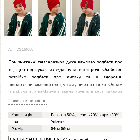
Арт.: CS 150633
При зниженні температури дуже важливо подбати про
те, щоб під рукою завжди були теплі речі. Особливо
потрібно подбати про дитину та її здоров'я,
підбираючи зимовий одяг, у тому числі й шапки. Одним
із найкращих варіантів є тепла дитяча шапка червона
LARRY CH FLIP UNI для дівчаток та хлопчиків. З її
Показати повністю
допомогою можна вберегти голову і особливо вуха від
сильного вітру та морозу. Дитяча шапка LARRY CH
Композиція
Бавовна 50%, шерсть 20%, акрил 30%
FLIP UNI червона для хлопчиків та дівчаток
пол
Унісекс
Розмір
54см-56см
виготовляється з бавовни, вовни та акрилу. А це
означає, що такі
дитячі зимові шапки
збережуть тепло і