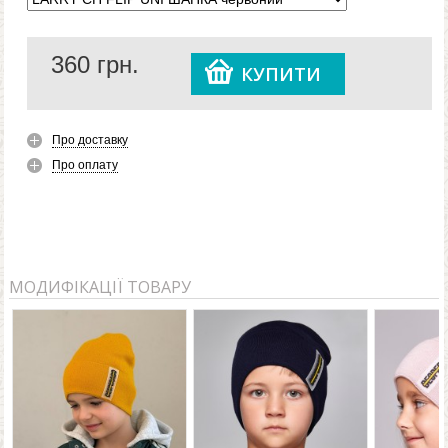
не пропустять холоду. Крім того, дитяча шапка LARRY
CH FLIP UNI червоного кольору для дівчаток та
360
грн.
хлопчиків відмінно доповнить будь-який образ.
КУПИТИ
Про доставку
Про оплату
МОДИФІКАЦІЇ ТОВАРУ