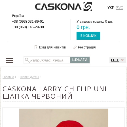
УКР
РУС
Україна
+38 (093) 031-89-01
У вашому кошику 0 шт.
0 грн.
+38 (068) 146-29-30
В КОШИК
Вхід для клієнтів
Реєстрація
ГРН.
НАШ КАТАЛОГ
Головна
›
Шапки дитячі
›
ПРО БРЕНД
CASKONA LARRY CH FLIP UNI
ДОСТАВКА І ОПЛАТА
ШАПКА ЧЕРВОНИЙ
ОПТОВИМ КЛІЄНТАМ
КОНТАКТИ