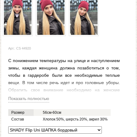
Арт.: CS 44920
С понижением температуры на улице и наступлением
зимы, каждая женщина должна позаботиться о том,
чтобы в гардеробе были все необходимые теплые
вещи. В том числе речь идет и про головные уборы.
Обратить свое внимание необходимо на женские
шапки бордовые SHADY FLIP UNI. Данный головной
Показать полностью
убор имеет красивый внешний вид. Изготавливается
такая шапка из — акрила, шерсти и хлопка, так что
Размер
56см-60см
можно быть уверенными в том, что голова будет в
Состав
Хлопок 50%, шерсть 20%, акрил 30%
тепле. Женская шапка SHADY FLIP UNI бордовая
имеет удлиненную форму, так что носить ее можно