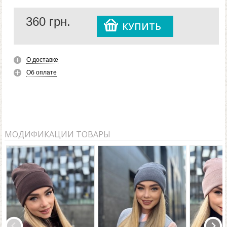
разными способами, в зависимости от стиля. Стоит
360
грн.
также отметить, что женская шапка SHADY FLIP UNI
КУПИТЬ
бордового цвета отлично подойдет практически под
любую верхнюю одежду.
О доставке
Об оплате
МОДИФИКАЦИИ ТОВАРЫ