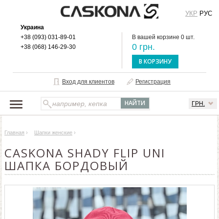
УКР
РУС
Украина
+38 (093) 031-89-01
В вашей корзине 0 шт.
0 грн.
+38 (068) 146-29-30
В КОРЗИНУ
Вход для клиентов
Регистрация
ГРН.
НАШ КАТАЛОГ
Главная
›
Шапки женские
›
О БРЕНДЕ
CASKONA SHADY FLIP UNI
ДОСТАВКА И ОПЛАТА
ШАПКА БОРДОВЫЙ
ОПТОВЫМ КЛИЕНТАМ
КОНТАКТЫ