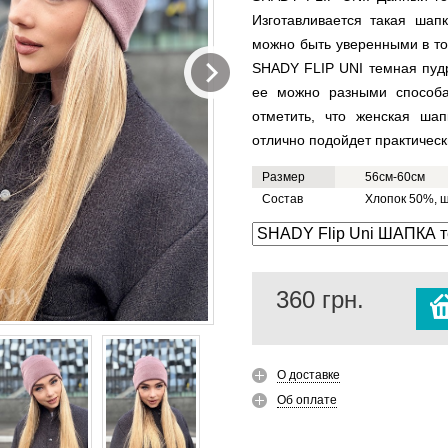
Изготавливается такая шап
можно быть уверенными в то
SHADY FLIP UNI темная пудр
ее можно разными способа
отметить, что женская ша
отлично подойдет практичес
Размер
56см-60см
Состав
Хлопок 50%, 
360
грн.
О доставке
Об оплате