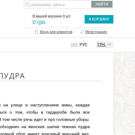
В вашей корзине 0 шт.
В КОРЗИНУ
0 грн.
Вход для клиентов
Регистрация
УКР
РУС
ГРН.
 ПУДРА
 на улице и наступлением зимы, каждая
ься о том, чтобы в гардеробе были все
 том числе речь идет и про головные уборы.
еобходимо на женские шапки темная пудра
ловной убор имеет красивый внешний вид.