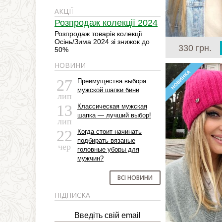
АКЦІЇ
Розпродаж колекції 2024
Розпродаж товарів колекції
Осінь/Зима 2024 зі знижок до
330 грн.
50%
НОВИНИ
27
Преимущества выбора
мужской шапки бини
лип
13
Классическая мужская
шапка — лучший выбор!
лип
22
Когда стоит начинать
подбирать вязаные
чер
головные уборы для
мужчин?
ВСІ НОВИНИ
ПІДПИСКА
Введіть свій email