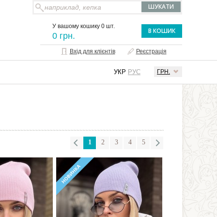
У вашому кошику 0 шт.
В КОШИК
0 грн.
Вхід для клієнтів
Реєстрація
УКР
РУС
ГРН.
1
2
3
4
5