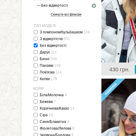
— Без відвертості
Скинути всі фільтри
ТИП МОДЕЛІ
З помпоном/бульбашком
104
З відвертістю
601
Без відвертості
Дарує
111
Бенні
558
Панами
108
430 грн.
Пов'язка
114
Кепки
179
КОЛІР
Біла/Молочна
4
Бежева
7
Коричнева/Какао
13
Сіра
19
Синя/Блакитна
8
Фіолетова/Лилова
8
Червона/Бордова
8