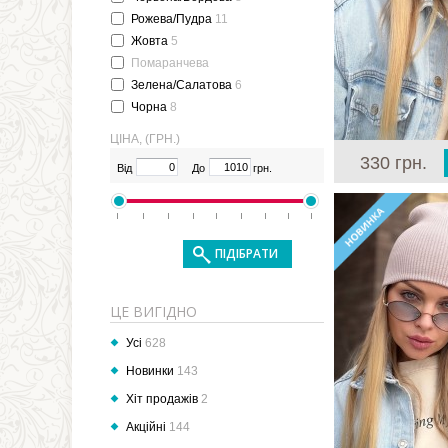
Рожева/Пудра
11
Жовта
5
Помаранчева
Зелена/Салатова
6
Чорна
8
ЦІНА, (ГРН.)
330 грн.
Від
До
грн.
ЦЕ ВИГІДНО
Усі
628
Новинки
143
Хіт продажів
2
Акційні
144