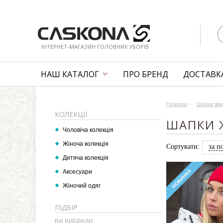
ІНТЕРНЕТ-МАГАЗИН ГОЛОВНИХ УБОРІВ
НАШ КАТАЛОГ
ПРО БРЕНД
ДОСТАВКА
Головна
›
Шапки жін
КОЛЕКЦІЇ
ШАПКИ Ж
Чоловіча колекція
Жіноча колекція
Сортувати:
за п
Дитяча колекція
Аксесуари
Жіночий одяг
ПІДБІР
ВИ ВИБРАЛИ