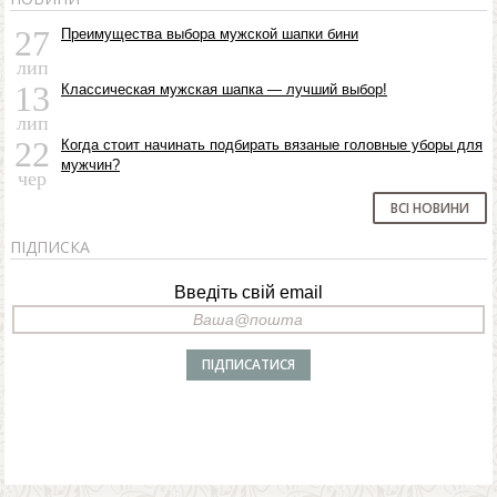
27
Преимущества выбора мужской шапки бини
лип
13
Классическая мужская шапка — лучший выбор!
лип
22
Когда стоит начинать подбирать вязаные головные уборы для
мужчин?
чер
ВСІ НОВИНИ
ПІДПИСКА
Введіть свій email