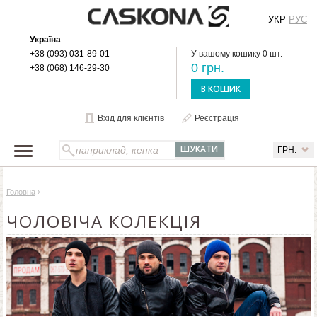
УКР
РУС
Україна
+38 (093) 031-89-01
У вашому кошику 0 шт.
0 грн.
+38 (068) 146-29-30
В КОШИК
Вхід для клієнтів
Реєстрація
ГРН.
НАШ КАТАЛОГ
Головна
›
ПРО БРЕНД
ЧОЛОВІЧА КОЛЕКЦІЯ
ДОСТАВКА І ОПЛАТА
ОПТОВИМ КЛІЄНТАМ
КОНТАКТИ