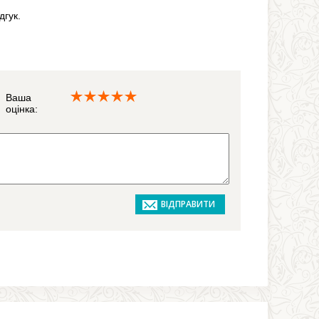
дгук.
Ваша
оцінка: