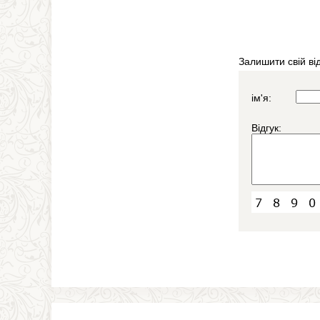
Залишити свій від
ім'я:
Відгук: