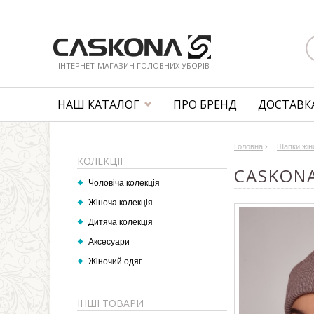
ІНТЕРНЕТ-МАГАЗИН ГОЛОВНИХ УБОРІВ
НАШ КАТАЛОГ
ПРО БРЕНД
ДОСТАВКА
Головна
›
Шапки жін
КОЛЕКЦІЇ
CASKONA
Чоловіча колекція
Жіноча колекція
Дитяча колекція
Аксесуари
Жіночий одяг
ІНШІ ТОВАРИ