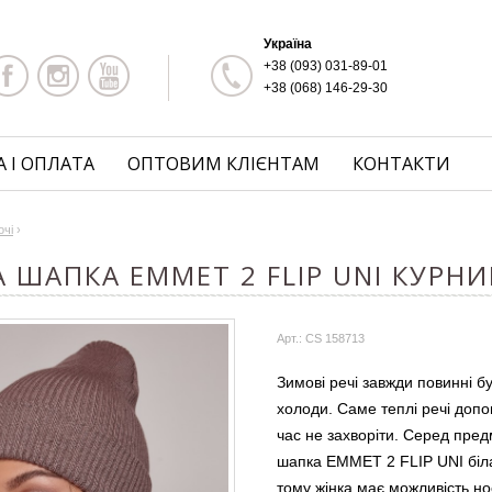
Україна
+38 (093) 031-89-01
+38 (068) 146-29-30
 І ОПЛАТА
ОПТОВИМ КЛІЄНТАМ
КОНТАКТИ
очі
›
 ШАПКА EMMET 2 FLIP UNI КУРН
Арт.: CS 158713
Зимові речі завжди повинні бу
холоди. Саме теплі речі допом
час не захворіти. Серед пред
шапка EMMET 2 FLIP UNI біла
тому жінка має можливість н