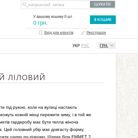
У вашому кошику 0 шт.
В КОШИК
0 грн.
Вхід для клієнтів
Реєстрація
УКР
РУС
ГРН.
ИЙ ЛІЛОВИЙ
ти під рукою, коли на вулиці настають
ожуть кожній жінці пережити зиму, і в той же
метів гардеробу має бути тепла жіноча
. Цей головний убір має довгасту форму,
осити шапку по-різному. Шапка біла EMMET 2