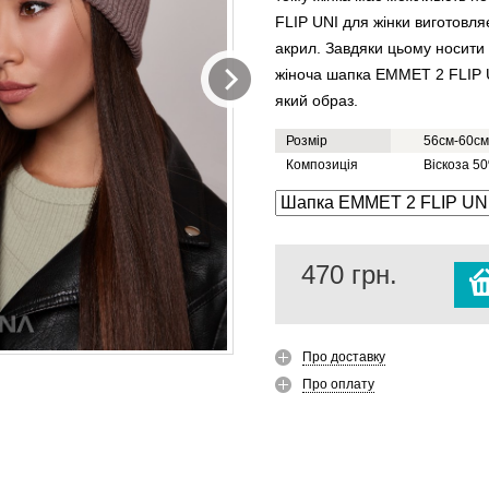
FLIP UNI для жінки виготовляє
акрил. Завдяки цьому носити 
жіноча шапка EMMET 2 FLIP U
який образ.
Розмір
56см-60см
Композиція
Віскоза 5
470
грн.
Про доставку
Про оплату