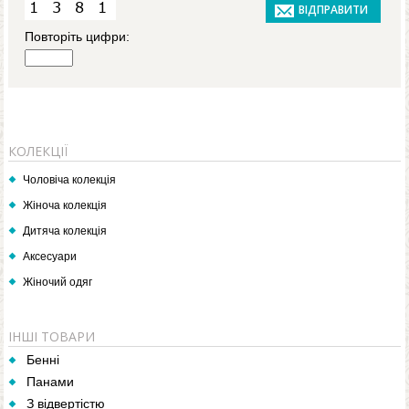
Повторіть цифри:
КОЛЕКЦІЇ
Чоловіча колекція
Жіноча колекція
Дитяча колекція
Аксесуари
Жіночий одяг
ІНШІ ТОВАРИ
Бенні
Панами
З відвертістю