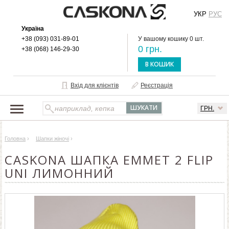
УКР
РУС
Україна
+38 (093) 031-89-01
У вашому кошику 0 шт.
0 грн.
+38 (068) 146-29-30
В КОШИК
Вхід для клієнтів
Реєстрація
ГРН.
НАШ КАТАЛОГ
Головна
›
Шапки жіночі
›
ПРО БРЕНД
CASKONA ШАПКА EMMET 2 FLIP
ДОСТАВКА І ОПЛАТА
UNI ЛИМОННИЙ
ОПТОВИМ КЛІЄНТАМ
КОНТАКТИ