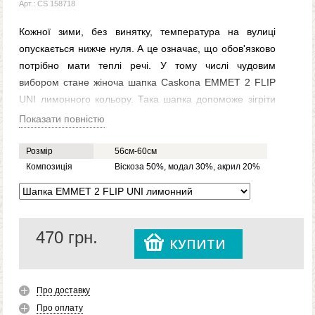
Арт.: CS 158718
Кожної зими, без винятку, температура на вулиці
опускається нижче нуля. А це означає, що обов'язково
потрібно мати теплі речі. У тому числі чудовим
вибором стане жіноча шапка Caskona EMMET 2 FLIP
UNI лимонного кольору. Така шапка допоможе зігріти
голову сильні морози, а заразом надасть гарного
Показати повністю
вигляду, остаточно доповнивши образ. Тепла шапка
виготовляється з віскози, акрилу та модалу. А завдяки
Розмір
56см-60см
щільному в'язанню можна не боятися холодного вітру.
Композиція
Віскоза 50%, модал 30%, акрил 20%
Лимонна шапка Caskona EMMET 2 FLIP UNI буде дуже
доречною, коли вдарять морози, так що краще відразу
її собі замовити.
470
грн.
КУПИТИ
Про доставку
Про оплату