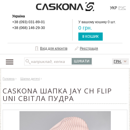
УКР
РУС
Україна
+38 (093) 031-89-01
У вашому кошику 0 шт.
0 грн.
+38 (068) 146-29-30
В КОШИК
Вхід для клієнтів
Реєстрація
ГРН.
НАШ КАТАЛОГ
Головна
›
Шапки дитячі
›
ПРО БРЕНД
CASKONA ШАПКА JAY CH FLIP
ДОСТАВКА І ОПЛАТА
UNI СВІТЛА ПУДРА
ОПТОВИМ КЛІЄНТАМ
КОНТАКТИ