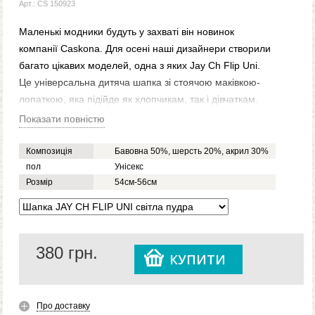
Арт.: CS 150923
Маленькі модники будуть у захваті він новинок
компанії Caskona. Для осені наші дизайнери створили
багато цікавих моделей, одна з яких Jay Ch Flip Uni.
Це універсальна дитяча шапка зі стоячою маківкою-
лопаткою, яка підійде як хлопчикам, так і дівчаткам.
Вона виготовлена з подвійного в'язаного полотна,
Показати повністю
тому досить тепла. Плюс вона має широкий відворот,
який додатково закриває вушка від вітру, а на ньому –
Композиція
Бавовна 50%, шерсть 20%, акрил 30%
стильна нашивка.
пол
Унісекс
Розмір
54см-56см
Вирішивши купити модну дитячу шапку Jay Ch Flip Uni,
ви більше не зіткнетеся з проблемою, що ваша дитина
не хоче одягати головні убори. Цю шапку він
одягатиме із задоволенням, адже вона не лише тепла
380
грн.
та зручна, але ще й круто виглядає.
КУПИТИ
Про доставку