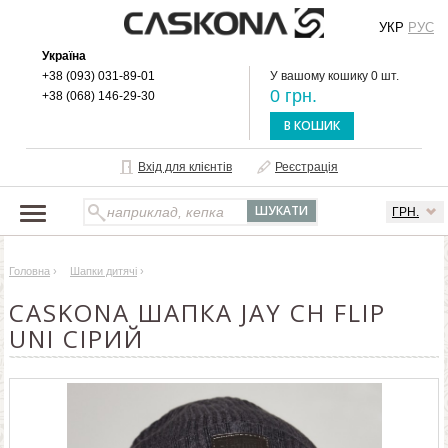
УКР
РУС
Україна
+38 (093) 031-89-01
У вашому кошику 0 шт.
0 грн.
+38 (068) 146-29-30
В КОШИК
Вхід для клієнтів
Реєстрація
ГРН.
НАШ КАТАЛОГ
Головна
›
Шапки дитячі
›
ПРО БРЕНД
CASKONA ШАПКА JAY CH FLIP
ДОСТАВКА І ОПЛАТА
UNI СІРИЙ
ОПТОВИМ КЛІЄНТАМ
КОНТАКТИ