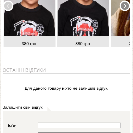
380 грн.
380 грн.
3
ОСТАННІ ВІДГУКИ
Для даного товару ніхто не залишив відгук.
Залишити свій відгук
ім'я: