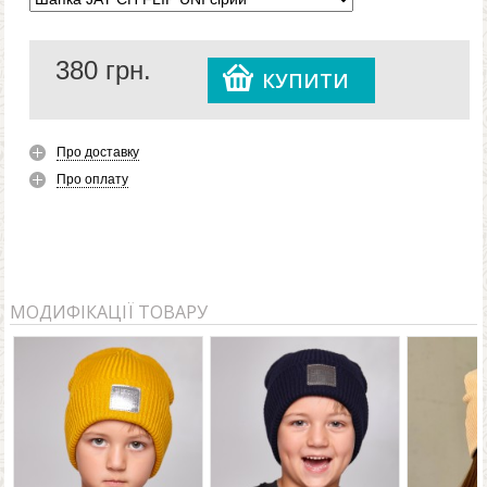
не хоче одягати головні убори. Цю шапку він
одягатиме із задоволенням, адже вона не лише тепла
380
грн.
та зручна, але ще й круто виглядає.
КУПИТИ
Про доставку
Про оплату
МОДИФІКАЦІЇ ТОВАРУ