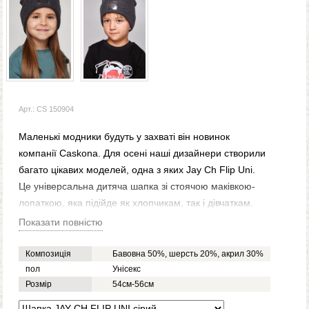
Арт.: CS 150904
Маленькі модники будуть у захваті він новинок
компанії Caskona. Для осені наші дизайнери створили
багато цікавих моделей, одна з яких Jay Ch Flip Uni.
Це універсальна дитяча шапка зі стоячою маківкою-
лопаткою, яка підійде як хлопчикам, так і дівчаткам.
Вона виготовлена з подвійного в'язаного полотна,
Показати повністю
тому досить тепла. Плюс вона має широкий відворот,
який додатково закриває вушка від вітру, а на ньому –
Композиція
Бавовна 50%, шерсть 20%, акрил 30%
стильна нашивка.
пол
Унісекс
Розмір
54см-56см
Вирішивши купити модну дитячу шапку Jay Ch Flip Uni,
ви більше не зіткнетеся з проблемою, що ваша дитина