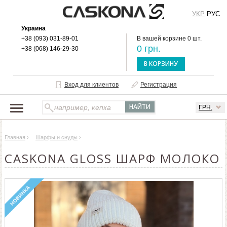
УКР
РУС
Украина
+38 (093) 031-89-01
В вашей корзине 0 шт.
0 грн.
+38 (068) 146-29-30
В КОРЗИНУ
Вход для клиентов
Регистрация
ГРН.
НАШ КАТАЛОГ
Главная
›
Шарфы и снуды
›
О БРЕНДЕ
CASKONA GLOSS ШАРФ МОЛОКО
ДОСТАВКА И ОПЛАТА
ОПТОВЫМ КЛИЕНТАМ
КОНТАКТЫ