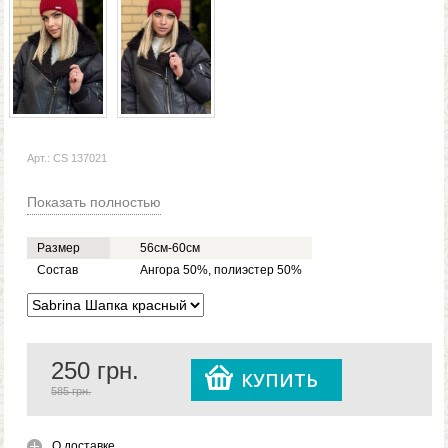
Арт.: CS 137021
Показать полностью
Размер
56см-60см
Состав
Ангора 50%, полиэстер 50%
250
грн.
КУПИТЬ
585 грн.
О доставке