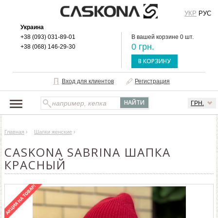
УКР
РУС
Украина
+38 (093) 031-89-01
В вашей корзине 0 шт.
0 грн.
+38 (068) 146-29-30
В КОРЗИНУ
Вход для клиентов
Регистрация
ГРН.
НАШ КАТАЛОГ
Главная
›
Шапки женские
›
О БРЕНДЕ
CASKONA SABRINA ШАПКА
ДОСТАВКА И ОПЛАТА
КРАСНЫЙ
ОПТОВЫМ КЛИЕНТАМ
КОНТАКТЫ