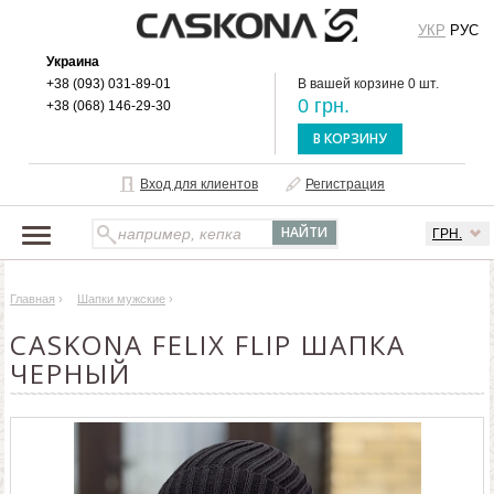
УКР
РУС
Украина
+38 (093) 031-89-01
В вашей корзине 0 шт.
0 грн.
+38 (068) 146-29-30
В КОРЗИНУ
Вход для клиентов
Регистрация
ГРН.
НАШ КАТАЛОГ
Главная
›
Шапки мужские
›
О БРЕНДЕ
CASKONA FELIX FLIP ШАПКА
ДОСТАВКА И ОПЛАТА
ЧЕРНЫЙ
ОПТОВЫМ КЛИЕНТАМ
КОНТАКТЫ