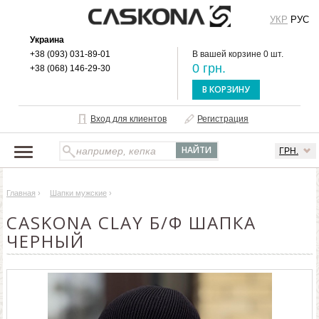
УКР
РУС
Украина
+38 (093) 031-89-01
В вашей корзине 0 шт.
0 грн.
+38 (068) 146-29-30
В КОРЗИНУ
Вход для клиентов
Регистрация
ГРН.
НАШ КАТАЛОГ
Главная
›
Шапки мужские
›
О БРЕНДЕ
CASKONA CLAY Б/Ф ШАПКА
ДОСТАВКА И ОПЛАТА
ЧЕРНЫЙ
ОПТОВЫМ КЛИЕНТАМ
КОНТАКТЫ