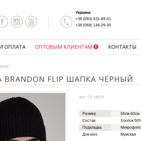
Украина
+38 (093) 031-89-01
+38 (068) 146-29-30
И ОПЛАТА
ОПТОВЫМ КЛИЕНТАМ
КОНТАКТЫ
жские
›
A BRANDON FLIP ШАПКА ЧЕРНЫЙ
Арт.: CS 148701
Размер
56см-60см
Состав
Хлопок 50%
Подкладка
Микрофли
Для кого
Мужская