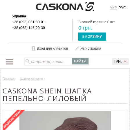
УКР
РУС
Украина
+38 (093) 031-89-01
В вашей корзине 0 шт.
0 грн.
+38 (068) 146-29-30
В КОРЗИНУ
Вход для клиентов
Регистрация
ГРН.
НАШ КАТАЛОГ
Главная
›
Шапки женские
›
О БРЕНДЕ
CASKONA SHEIN ШАПКА
ДОСТАВКА И ОПЛАТА
ПЕПЕЛЬНО-ЛИЛОВЫЙ
ОПТОВЫМ КЛИЕНТАМ
КОНТАКТЫ