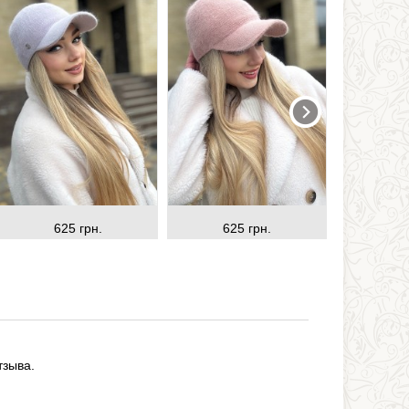
625 грн.
625 грн.
62
тзыва.