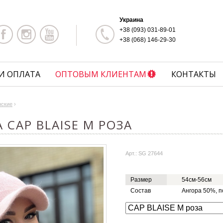
Украина
+38 (093) 031-89-01
+38 (068) 146-29-30
И ОПЛАТА
ОПТОВЫМ КЛИЕНТАМ
КОНТАКТЫ
нские
›
 CAP BLAISE M РОЗА
Арт.: SG 27644
Размер
54см-56см
Состав
Ангора 50%, 