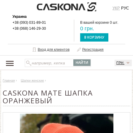
УКР
РУС
Украина
+38 (093) 031-89-01
В вашей корзине 0 шт.
0 грн.
+38 (068) 146-29-30
В КОРЗИНУ
Вход для клиентов
Регистрация
ГРН.
НАШ КАТАЛОГ
Главная
›
Шапки женские
›
О БРЕНДЕ
CASKONA MATE ШАПКА
ДОСТАВКА И ОПЛАТА
ОРАНЖЕВЫЙ
ОПТОВЫМ КЛИЕНТАМ
КОНТАКТЫ