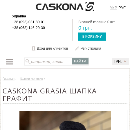
УКР
РУС
Украина
+38 (093) 031-89-01
В вашей корзине 0 шт.
0 грн.
+38 (068) 146-29-30
В КОРЗИНУ
Вход для клиентов
Регистрация
ГРН.
НАШ КАТАЛОГ
Главная
›
Шапки женские
›
О БРЕНДЕ
CASKONA GRASIA ШАПКА
ДОСТАВКА И ОПЛАТА
ГРАФИТ
ОПТОВЫМ КЛИЕНТАМ
КОНТАКТЫ