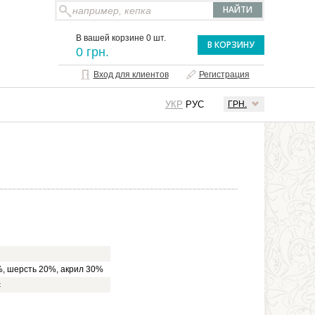
В вашей корзине 0 шт.
В КОРЗИНУ
0 грн.
Вход для клиентов
Регистрация
УКР
РУС
ГРН.
Й
, шерсть 20%, акрил 30%
с