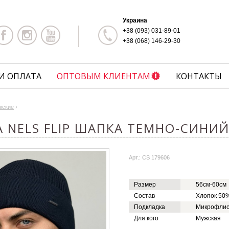
Украина
+38 (093) 031-89-01
+38 (068) 146-29-30
И ОПЛАТА
ОПТОВЫМ КЛИЕНТАМ
КОНТАКТЫ
жские
›
 NELS FLIP ШАПКА ТЕМНО-СИНИ
Арт.: CS 179606
Размер
56см-60см
Состав
Хлопок 50%
Подкладка
Микрофли
Для кого
Мужская