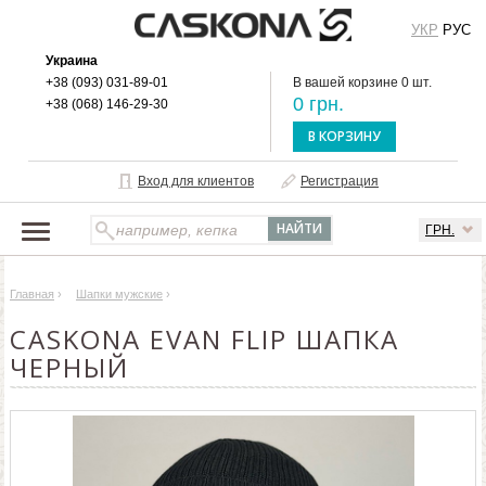
УКР
РУС
Украина
+38 (093) 031-89-01
В вашей корзине 0 шт.
0 грн.
+38 (068) 146-29-30
В КОРЗИНУ
Вход для клиентов
Регистрация
ГРН.
НАШ КАТАЛОГ
Главная
›
Шапки мужские
›
О БРЕНДЕ
CASKONA EVAN FLIP ШАПКА
ДОСТАВКА И ОПЛАТА
ЧЕРНЫЙ
ОПТОВЫМ КЛИЕНТАМ
КОНТАКТЫ