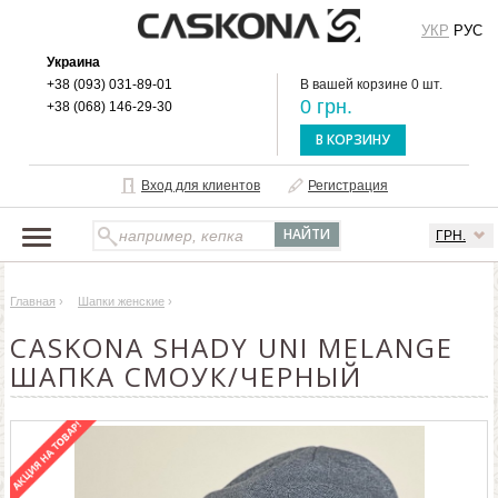
УКР
РУС
Украина
+38 (093) 031-89-01
В вашей корзине 0 шт.
0 грн.
+38 (068) 146-29-30
В КОРЗИНУ
Вход для клиентов
Регистрация
ГРН.
НАШ КАТАЛОГ
Главная
›
Шапки женские
›
О БРЕНДЕ
CASKONA SHADY UNI MELANGE
ДОСТАВКА И ОПЛАТА
ШАПКА СМОУК/ЧЕРНЫЙ
ОПТОВЫМ КЛИЕНТАМ
КОНТАКТЫ