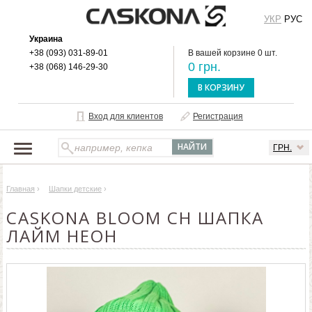
УКР
РУС
Украина
+38 (093) 031-89-01
В вашей корзине 0 шт.
0 грн.
+38 (068) 146-29-30
В КОРЗИНУ
Вход для клиентов
Регистрация
ГРН.
НАШ КАТАЛОГ
Главная
›
Шапки детские
›
О БРЕНДЕ
CASKONA BLOOM CH ШАПКА
ДОСТАВКА И ОПЛАТА
ЛАЙМ НЕОН
ОПТОВЫМ КЛИЕНТАМ
КОНТАКТЫ