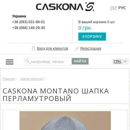
УКР
РУС
Украина
+38 (093) 031-89-01
В вашей корзине 0 шт.
0 грн.
+38 (068) 146-29-30
В КОРЗИНУ
Вход для клиентов
Регистрация
ГРН.
НАШ КАТАЛОГ
Главная
›
Шапки женские
›
О БРЕНДЕ
CASKONA MONTANO ШАПКА
ДОСТАВКА И ОПЛАТА
ПЕРЛАМУТРОВЫЙ
ОПТОВЫМ КЛИЕНТАМ
КОНТАКТЫ