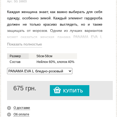
Арт.: SG 16603
Каждая женщина знает, как важно выбирать для себя
одежду, особенно зимой. Каждый элемент гардероба
должен не только красиво выглядеть, но и также
защищать от морозов. Одним из лучших вариантов
может оказаться женская панама PANAMA EVA L
бледно-розовая. Это отличный аналог шапки, к
Показать полностью
которым все привыкли. Такая панама изготавливается
из нейлона и хлопка, так что она не только защитит от
Размер
56см-58см
морозов, но и также имеет небольшой вес, будет
Состав
Нейлон 60%, хлопок 40%
практически незаметной. Панама бледно-розовая
PANAMA EVA L сможет дополнить любой образ, она
подойдет для любой зимней одежды. Именно
женская
675
грн.
панама
PANAMA EVA L бледно-розового цвета сможет
КУПИТЬ
зимой выделить любую женщину из толпы.
О доставке
Об оплате