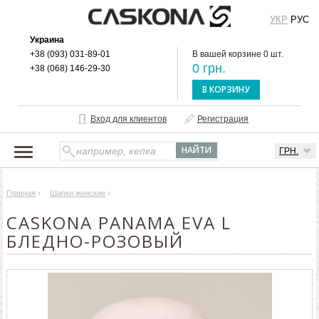
УКР
РУС
Украина
+38 (093) 031-89-01
В вашей корзине 0 шт.
0 грн.
+38 (068) 146-29-30
В КОРЗИНУ
Вход для клиентов
Регистрация
ГРН.
НАШ КАТАЛОГ
Главная
›
Шапки женские
›
О БРЕНДЕ
CASKONA PANAMA EVA L
ДОСТАВКА И ОПЛАТА
БЛЕДНО-РОЗОВЫЙ
ОПТОВЫМ КЛИЕНТАМ
КОНТАКТЫ