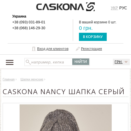
УКР
РУС
Украина
+38 (093) 031-89-01
В вашей корзине 0 шт.
0 грн.
+38 (068) 146-29-30
В КОРЗИНУ
Вход для клиентов
Регистрация
ГРН.
НАШ КАТАЛОГ
Главная
›
Шапки женские
›
О БРЕНДЕ
CASKONA NANCY ШАПКА СЕРЫЙ
ДОСТАВКА И ОПЛАТА
ОПТОВЫМ КЛИЕНТАМ
КОНТАКТЫ