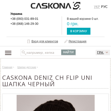
УКР
РУС
Украина
+38 (093) 031-89-01
В вашей корзине 0 шт.
0 грн.
+38 (068) 146-29-30
В КОРЗИНУ
Вход для клиентов
Регистрация
ГРН.
НАШ КАТАЛОГ
Главная
›
Шапки детские
›
О БРЕНДЕ
CASKONA DENIZ CH FLIP UNI
ДОСТАВКА И ОПЛАТА
ШАПКА ЧЕРНЫЙ
ОПТОВЫМ КЛИЕНТАМ
КОНТАКТЫ