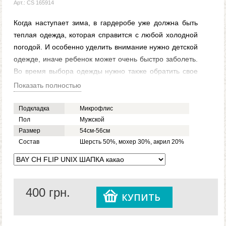
Арт.: CS 165914
Когда наступает зима, в гардеробе уже должна быть
теплая одежда, которая справится с любой холодной
погодой. И особенно уделить внимание нужно детской
одежде, иначе ребенок может очень быстро заболеть.
Во время выбора одежды нужно также обратить свое
внимание на головные уборы. Теплые детские шапки
Показать полностью
какао BAY CH FLIP UNIX для мальчиков станут
отличным выбором, даже для самой холодной зимы.
Подкладка
Микрофлис
Эти шапки сделаны таким образом, что легко
Пол
Мужской
Размер
54см-56см
сохраняют тепло головы и не пропускают холодный
Состав
Шерсть 50%, мохер 30%, акрил 20%
ветер. Детская шапка BAY CH FLIP UNIX какао для
мальчиков изготавливается из мохера, акрила и
шерсти. А значит можно быть уверенными, что шапка
справится с экстремальными температурами. Зимняя
400
грн.
детская шапка BAY CH FLIP UNIX цвета какао для
КУПИТЬ
мальчиков отлично дополнит любой стиль.