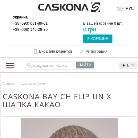
УКР
РУС
Украина
+38 (093) 031-89-01
В вашей корзине 0 шт.
0 грн.
+38 (068) 146-29-30
В КОРЗИНУ
Вход для клиентов
Регистрация
ГРН.
НАШ КАТАЛОГ
Главная
›
Шапки детские
›
О БРЕНДЕ
CASKONA BAY CH FLIP UNIX
ДОСТАВКА И ОПЛАТА
ШАПКА КАКАО
ОПТОВЫМ КЛИЕНТАМ
КОНТАКТЫ