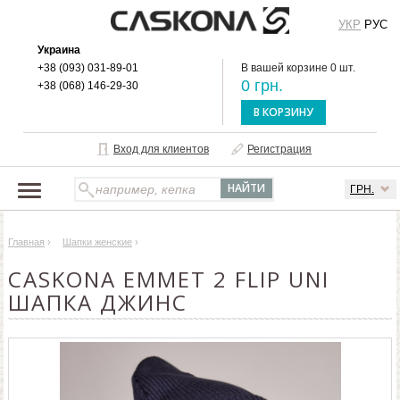
УКР
РУС
Украина
+38 (093) 031-89-01
В вашей корзине 0 шт.
0 грн.
+38 (068) 146-29-30
В КОРЗИНУ
Вход для клиентов
Регистрация
ГРН.
НАШ КАТАЛОГ
Главная
›
Шапки женские
›
О БРЕНДЕ
CASKONA EMMET 2 FLIP UNI
ДОСТАВКА И ОПЛАТА
ШАПКА ДЖИНС
ОПТОВЫМ КЛИЕНТАМ
КОНТАКТЫ