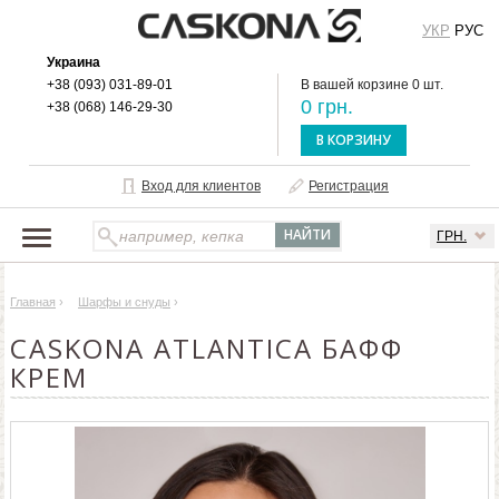
УКР
РУС
Украина
+38 (093) 031-89-01
В вашей корзине 0 шт.
0 грн.
+38 (068) 146-29-30
В КОРЗИНУ
Вход для клиентов
Регистрация
ГРН.
НАШ КАТАЛОГ
Главная
›
Шарфы и снуды
›
О БРЕНДЕ
CASKONA ATLANTICA БАФФ
ДОСТАВКА И ОПЛАТА
КРЕМ
ОПТОВЫМ КЛИЕНТАМ
КОНТАКТЫ