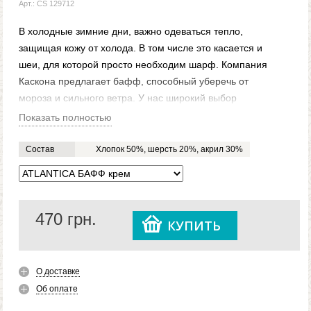
Арт.: CS 129712
В холодные зимние дни, важно одеваться тепло,
защищая кожу от холода. В том числе это касается и
шеи, для которой просто необходим шарф. Компания
Каскона предлагает бафф, способный уберечь от
мороза и сильного ветра. У нас широкий выбор
вязаных баффов. Так, что можно подобрать
Показать полностью
понравившийся цвет, под свою одежду. Мягкая ткань
будет приятна любой девушке и парню, которые
Состав
Хлопок 50%, шерсть 20%, акрил 30%
наденут этот аксессуар.
Купить понравившийся вязаный бафф, можно легко
на нашем официальном сайте Caskona.com. Мы
предлагаем доставку в любой город Украины и
470
грн.
КУПИТЬ
ближнее зарубежье.
О доставке
Об оплате