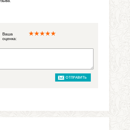
тзыва.
Ваша
оценка: