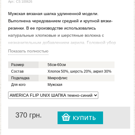
Арт.: CS 100626
Мужская вязаная шапка удлиненной модели.
Выполнена чередованием средней и крупной вязки-
резинки. В ее производстве использовались
натуральные хлопковые и шерстяные волокна с
незначительным добавлением акрила. Головной убор
утеплен подкладкой из микрофлиса, потому станет не
Показать полностью
только стильным аксессуаром, но и защитит от
холода.
Размер
56см-60см
AMERICA F UNIX представляет собой шапку с
Состав
Хлопок 50%, шерсть 20%, акрил 30%
Подкладка
Микрофлис
удлиненной макушкой и отворотом, который
Для кого
Мужская
декорирован кожаной лейбой. Мы гарантируем
качество данного товара и даем возможность вам
приобрести его по доступной цене, а так же с хорошей
скидкой. Доставим заказ куда угодно!
370
грн.
КУПИТЬ