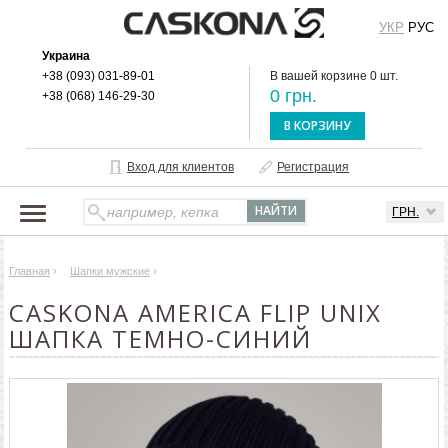
УКР
РУС
Украина
+38 (093) 031-89-01
В вашей корзине 0 шт.
0 грн.
+38 (068) 146-29-30
В КОРЗИНУ
Вход для клиентов
Регистрация
ГРН.
НАШ КАТАЛОГ
Главная
›
Шапки мужские
›
О БРЕНДЕ
CASKONA AMERICA FLIP UNIX
ДОСТАВКА И ОПЛАТА
ШАПКА ТЕМНО-СИНИЙ
ОПТОВЫМ КЛИЕНТАМ
КОНТАКТЫ