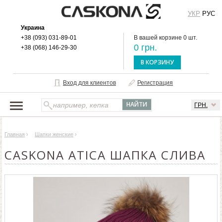
УКР
РУС
Украина
+38 (093) 031-89-01
В вашей корзине 0 шт.
0 грн.
+38 (068) 146-29-30
В КОРЗИНУ
Вход для клиентов
Регистрация
ГРН.
НАШ КАТАЛОГ
Главная
›
Шапки женские
›
О БРЕНДЕ
CASKONA ATICA ШАПКА СЛИВА
ДОСТАВКА И ОПЛАТА
ОПТОВЫМ КЛИЕНТАМ
КОНТАКТЫ