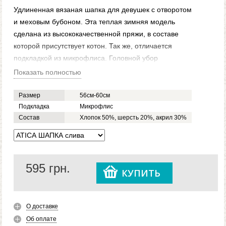
Удлиненная вязаная шапка для девушек с отворотом
и меховым бубоном. Эта теплая зимняя модель
сделана из высококачественной пряжи, в составе
которой присутствует котон. Так же, отличается
подкладкой из микрофлиса. Головной убор
декорирован металлической фурнитурой с надписью
Показать полностью
CASKONA. Он представлен в нашем каталоге
различными цветовыми вариациями, потому вам
Размер
56см-60см
осталось только сделать выбор и оформить заказ.
Подкладка
Микрофлис
Состав
Хлопок 50%, шерсть 20%, акрил 30%
Модель ATICA подойдет тем, кто даже в лютый мороз
хочет быть привлекательной.
595
грн.
КУПИТЬ
О доставке
Об оплате